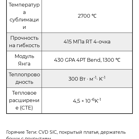
Температур
а
2700 ℃
сублимаци
и
Прочность
415 МПа RT 4-очка
на гибкость
Модуль
430 GPA 4PT Bend, 1300 ℃
Янга
Теплопрово
-1
-1
300 Вт · м
· K
дность
Тепловое
-6
-1
расширени
4,5 × 10
K
е (CTE)
Горячие Теги: CVD SIC, покрытый платья, держатель
бочки с покрытием