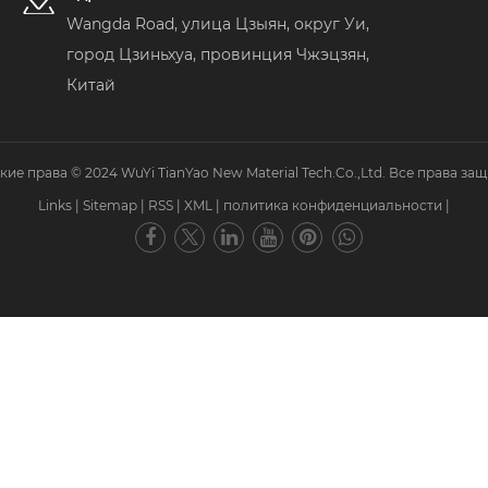
Wangda Road, улица Цзыян, округ Уи,
город Цзиньхуа, провинция Чжэцзян,
Китай
кие права © 2024 WuYi TianYao New Material Tech.Co.,Ltd. Все права за
Links
|
Sitemap
|
RSS
|
XML
|
политика конфиденциальности
|