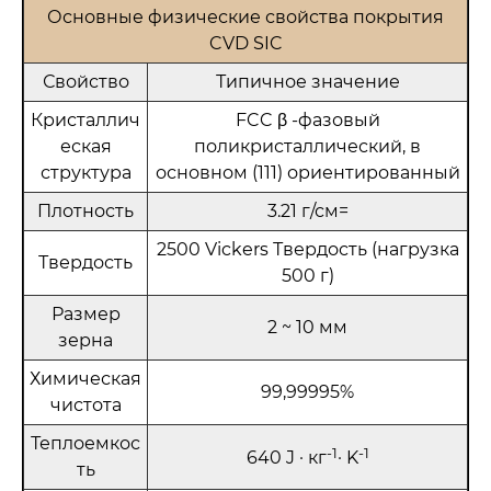
Основные физические свойства покрытия
CVD SIC
Свойство
Типичное значение
Кристаллич
FCC β -фазовый
еская
поликристаллический, в
структура
основном (111) ориентированный
Плотность
3.21 г/см=
2500 Vickers Твердость (нагрузка
Твердость
500 г)
Размер
2 ~ 10 мм
зерна
Химическая
99,99995%
чистота
Теплоемкос
-1
-1
640 J · кг
· K
ть