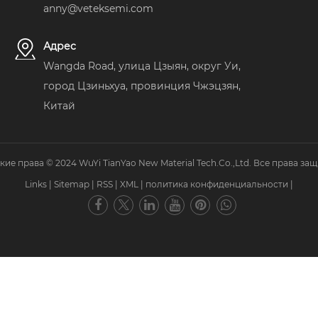
anny@veteksemi.com
Адрес
Wangda Road, улица Цзыян, округ Уи,
город Цзиньхуа, провинция Чжэцзян,
Китай
кие права © 2024 WuYi TianYao New Material Tech.Co.,Ltd. Все права за
Links
|
Sitemap
|
RSS
|
XML
|
политика конфиденциальности
|