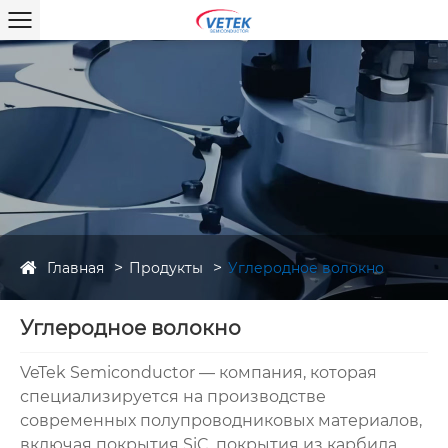
Главная
Продукты
Углеродное волокно
Углеродное волокно
VeTek Semiconductor — компания, которая
специализируется на производстве
современных полупроводниковых материалов,
включая покрытия SiC, покрытия из карбида