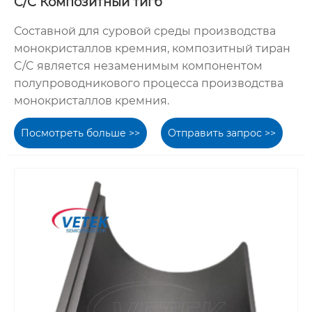
C/C Композитный тигб
Составной для суровой среды производства
монокристаллов кремния, композитный тиран
C/C является незаменимым компонентом
полупроводникового процесса производства
монокристаллов кремния.
Посмотреть больше >>
Отправить запрос >>