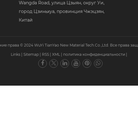
Wangda Road, улица Цзыян, округ Уи,
город Цзиньхуа, провинция Чжэцзян,
Китай
кие права © 2024 WuYi TianYao New Material Tech.Co.,Ltd. Все права за
Links
|
Sitemap
|
RSS
|
XML
|
политика конфиденциальности
|