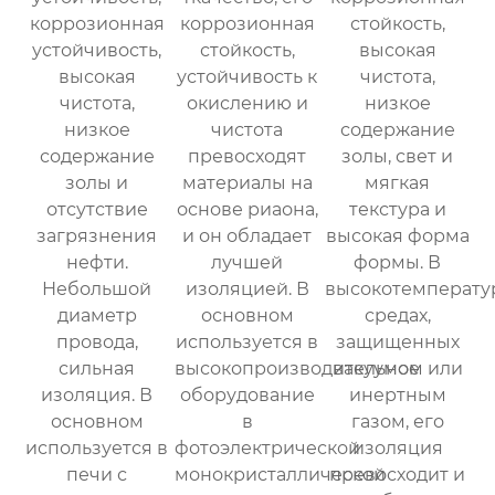
коррозионная
коррозионная
стойкость,
устойчивость,
стойкость,
высокая
высокая
устойчивость к
чистота,
чистота,
окислению и
низкое
низкое
чистота
содержание
содержание
превосходят
золы, свет и
золы и
материалы на
мягкая
отсутствие
основе риаона,
текстура и
загрязнения
и он обладает
высокая форма
нефти.
лучшей
формы. В
Небольшой
изоляцией. В
высокотемперату
диаметр
основном
средах,
провода,
используется в
защищенных
сильная
высокопроизводительное
вакуумом или
изоляция. В
оборудование
инертным
основном
в
газом, его
используется в
фотоэлектрической
изоляция
печи с
монокристаллической
превосходит и