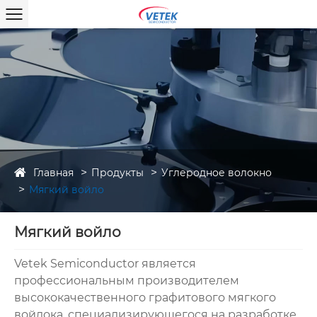
Главная
Продукты
Углеродное волокно
Мягкий войло
Мягкий войло
Vetek Semiconductor является
профессиональным производителем
высококачественного графитового мягкого
войлока, специализирующегося на разработке