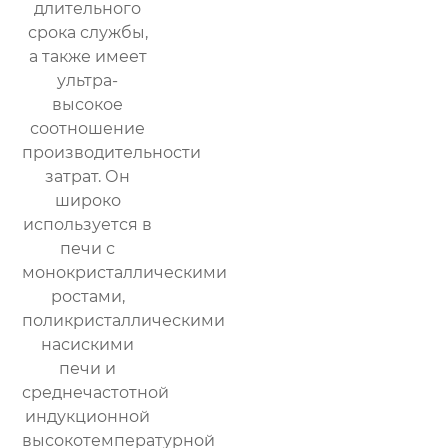
длительного
срока службы,
а также имеет
ультра-
высокое
соотношение
производительности
затрат. Он
широко
используется в
печи с
монокристаллическими
ростами,
поликристаллическими
насискими
печи и
среднечастотной
индукционной
высокотемпературной