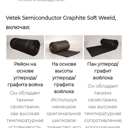
Vetek Semiconductor Graphite Soft Weeld,
включая:
Рейон на
На основе
Пан углерод/
основе
высоты
графит
углерода/
углерода/
войлока
графита война
графита
Он обладает
войлока
Он обладает
такими
такими
Используя
свойствами,
свойствами,
немецкое
как высокая
как высокая
оригинальное
температурная
температурная
шелковое
сопротивление,
устойчивость,
ткачество, его
коррозионная