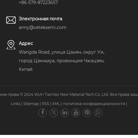
+86-579-87223657
Электронная почта
anny@veteksemi.com
Адрес
Wangda Road, улица Цзыян, округ Уи,
город Цзиньхуа, провинция Чжэцзян,
Китай
кие права © 2024 WuYi TianYao New Material Tech.Co.,Ltd. Все права за
Links
|
Sitemap
|
RSS
|
XML
|
политика конфиденциальности
|