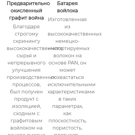
Предварительно
Батарея
окисленный
войлока
графит война
Изготовленная
Благодаря
из
строгому
высококачественных
скринингу
немецко-
высококачественного
импортируемых
сырья и
волокон на
непрерывного
основе PAN, он
улучшения
может
производственных
похвастаться
процессов,
исключительными
был получен
характеристиками
продукт с
в таких
изоляцией,
параметрах,
сходным с
как
графитовым
плоскостность,
войлоком на
пористость,