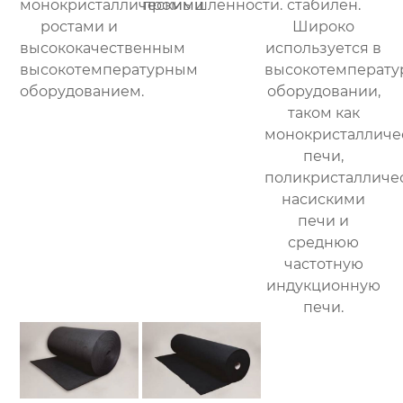
монокристаллическими
промышленности.
стабилен.
ростами и
Широко
высококачественным
используется в
высокотемпературным
высокотемперату
оборудованием.
оборудовании,
таком как
монокристалличе
печи,
поликристалличе
насискими
печи и
среднюю
частотную
индукционную
печи.