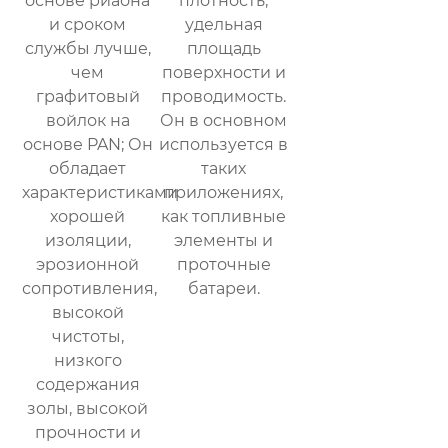
основе риаона
плотность,
и сроком
удельная
службы лучше,
площадь
чем
поверхности и
графитовый
проводимость.
войлок на
Он в основном
основе PAN; Он
используется в
обладает
таких
характеристиками
приложениях,
хорошей
как топливные
изоляции,
элементы и
эрозионной
проточные
сопротивления,
батареи.
высокой
чистоты,
низкого
содержания
золы, высокой
прочности и