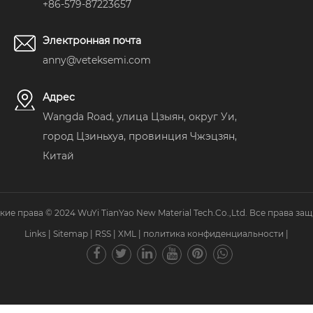
+86-579-87223657
Электронная почта
anny@veteksemi.com
Адрес
Wangda Road, улица Цзыян, округ Уи,
город Цзиньхуа, провинция Чжэцзян,
Китай
кие права © 2024 WuYi TianYao New Material Tech.Co.,Ltd. Все права за
Links
|
Sitemap
|
RSS
|
XML
|
политика конфиденциальности
|