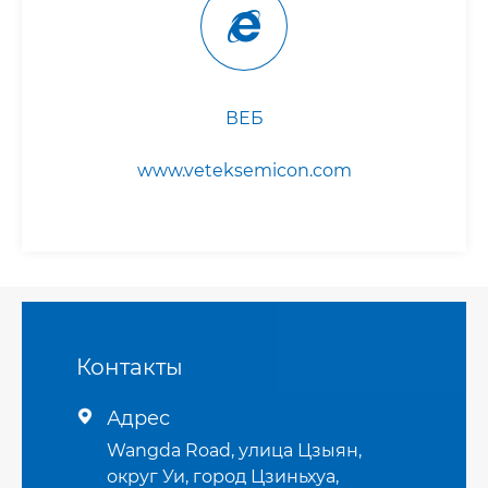
ВЕБ
www.veteksemicon.com
Контакты
Адрес

Wangda Road, улица Цзыян,
округ Уи, город Цзиньхуа,