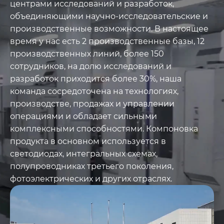
центрами исследований и разработок,
в себя
CVD-покрытия из
объединяющими научно-исследовательские и
карбида кремния (SiC)
,
производственные возможности. В настоящее
Покрытия из карбида
время у нас есть 2 производственные базы, 12
производственных линий, более 150
тантала (TaC)
,
объемный
сотрудников, на долю исследований и
SiC, порошки SiC и
разработок приходится более 30%, наша
материалы SiC высокой
команда сосредоточена на технологиях,
чистоты
. Основная
производстве, продажах и управлении
продукция -
операциями и обладает сильными
графитовый
комплексными способностями. Компоновка
токоприемник с
продукта в основном используется в
покрытием SiC, кольца
светодиодах, интегральных схемах,
полупроводниках третьего поколения,
предварительного
фотоэлектрических и других отраслях.
нагрева, отводное
кольцо с покрытием
TaC, детали полумесяца
и т. д., чистота ниже 5