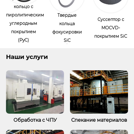
CVD-покрытие
им
Твердые
TaC
Суссептор с
кольца
планетарный
MOCVD-
фокусировки
эпитаксиальный
покрытием SiC
SiC
токоприемник
SiC
Наши услуги
Обработка с ЧПУ
Спекание материалов