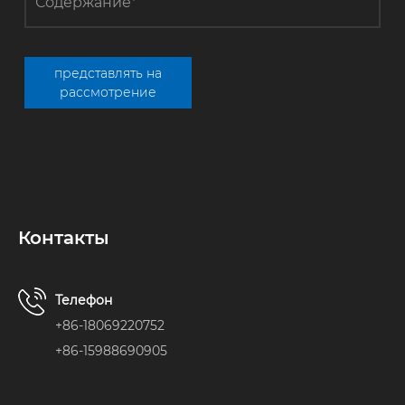
механической
прочностью, имеют
решающее
значение для
современных
представлять на
процессов
рассмотрение
плазменного
травления. Секрет
их высоких
характеристик
заключается в
технологии Solid
CVD (химическое
осаждение из
Контакты
паровой фазы).
Сегодня мы
проведем вас за
Телефон
кулисы и
познакомим вас с
+86-18069220752
трудным
+86-15988690905
производственным
процессом — от