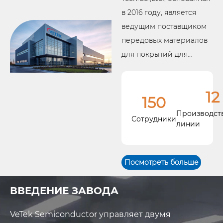
в 2016 году, является
ведущим поставщиком
передовых материалов
для покрытий для
полупроводниковой
промышленности. Наш
12
основатель, бывший
150
эксперт из Института
Производст
Сотрудники
материалов Китайской
линии
академии наук, основал
компанию с упором на
Посмотреть больше
разработку передовых
решений для отрасли.
ВВЕДЕНИЕ ЗАВОДА
Наши основные
VeTek Semiconductor управляет двумя
предложения включают