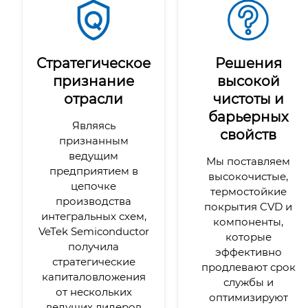
Стратегическое
Решения
признание
высокой
отрасли
чистоты и
барьерных
Являясь
свойств
признанным
ведущим
Мы поставляем
предприятием в
высокочистые,
цепочке
термостойкие
производства
покрытия CVD и
интегральных схем,
компоненты,
VeTek Semiconductor
которые
получила
эффективно
стратегические
продлевают срок
капиталовложения
службы и
от нескольких
оптимизируют
ведущих лидеров