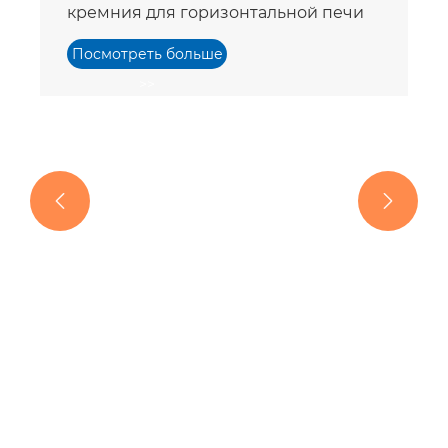


Вафельная лодочка из карбида
кремния для горизонтальной печи
Посмотреть больше
>>