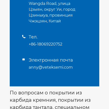
Wangda Road, улица
Цзыян, округ Уи, город
Цзиньхуа, провинция
Чжэцзян, Китай
Тел.

+86-18069220752
Электронная почта

anny@veteksemi.com
По вопросам о покрытии из
карбида кремния, покрытии из
карбида тантала, специальном